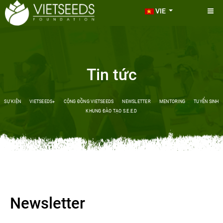
VIE
Tin tức
SỰ KIỆN
VIETSEEDS+
CỘNG ĐỒNG VIETSEEDS
NEWSLETTER
MENTORING
TUYỂN SINH
KHUNG ĐÀO TẠO S.E.E.D
Newsletter